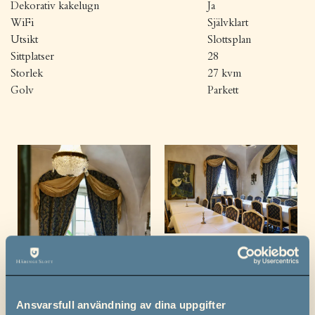
Dekorativ kakelugn
Ja
WiFi
Självklart
Utsikt
Slottsplan
Sittplatser
28
Storlek
27 kvm
Golv
Parkett
Ansvarsfull användning av dina uppgifter