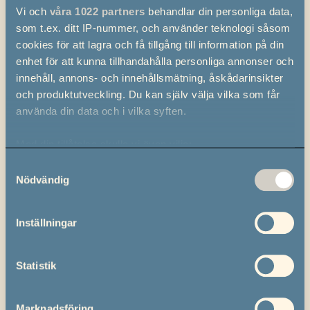
Vi och
våra 1022 partners
behandlar din personliga data,
som t.ex. ditt IP-nummer, och använder teknologi såsom
cookies för att lagra och få tillgång till information på din
enhet för att kunna tillhandahålla personliga annonser och
innehåll, annons- och innehållsmätning, åskådarinsikter
och produktutveckling. Du kan själv välja vilka som får
använda din data och i vilka syften.
Med din tillåtelse skulle vi även vilja:
Samla in information om din geografiska plats
Samtyckesval
Nödvändig
som kan ha en noggrannhet på upp till flera meter
Identifiera din enhet genom att aktivt skanna den
för specifika kännetecken (fingeravtryck)
Inställningar
Ta reda på mer om hur dina personliga uppgifter
behandlas och ställ in dina preferenser i
detaljsektionen
.
Statistik
Du kan ändra eller dra tillbaka ditt samtycke när som
helst från cookie-förklaringen.
Marknadsföring