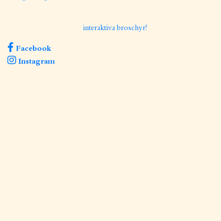
08 - 504 204 40
Läs mer om slottet i vår
interaktiva broschyr!
Facebook
Instagram
ÖPPETTIDER
Måndag-Torsdag
07.00-23.30
Fredag
07.00-00.00
Lördag
08.00-00.00
Söndag (Frukost)
08.00-11.00
Slottet & hotellet stänger efter utcheck 11:00 på söndagar.
Hotellet är öppet för ankomst
måndag - lördag.