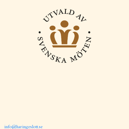
HÄRINGE SLOTT
25 minuter söder om Stockholm
137 91 Västerhaninge
info@haringeslott.se