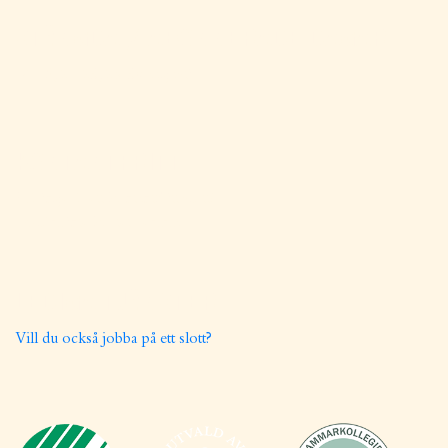
STÄNGDA / ABONNERADE DAGAR
14-16, 21-23, 28-30 augusti
KONTANTFRITT
Häringe är ett kontantfritt slott!
- Glöm inte kortet hemma
LEDIGA TJÄNSTER
Vill du också jobba på ett slott?