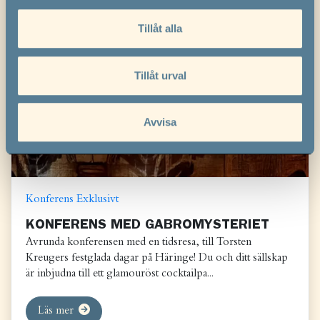
information från din enhet till de sociala medier och
annons- och analysföretag som vi samarbetar med.
Tillåt alla
Dessa kan i sin tur kombinera informationen med annan
information som du har tillhandahållit eller som de har
samlat in när du har använt deras tjänster.
Tillåt urval
Avvisa
Konferens
Exklusivt
KONFERENS MED GABROMYSTERIET
Avrunda konferensen med en tidsresa, till Torsten
Kreugers festglada dagar på Häringe! Du och ditt sällskap
är inbjudna till ett glamouröst cocktailpa...
Läs mer