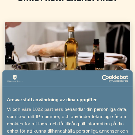
Ansvarsfull användning av dina uppgifter
Vi och
våra 1022 partners
behandlar din personliga data,
som t.ex. ditt IP-nummer, och använder teknologi såsom
cookies för att lagra och få tillgång till information på din
enhet för att kunna tillhandahålla personliga annonser och