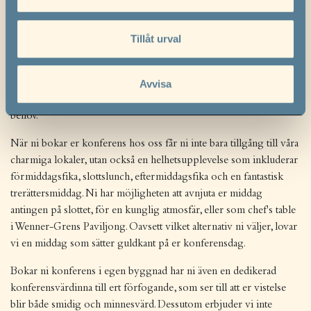
Välkommen till Häringe Slott – er plats för en exklusiv och
information som du har tillhandahållit eller som de har
avskild konferensupplevelse i eget hus!
samlat in när du har använt deras tjänster.
Tillåt urval
Hos oss på Häringe skapar vi minnesvärda konferenser där ni
kan fördjupa er i arbete och samtidigt njuta av vår historiska och
vackra miljö. Vi erbjuder en unik kombination av elegans och
Avvisa
avskildhet, där varje detalj är noggrant planerad för att möta era
behov.
När ni bokar er konferens hos oss får ni inte bara tillgång till våra
charmiga lokaler, utan också en helhetsupplevelse som inkluderar
förmiddagsfika, slottslunch, eftermiddagsfika och en fantastisk
trerättersmiddag. Ni har möjligheten att avnjuta er middag
antingen på slottet, för en kunglig atmosfär, eller som chef's table
i Wenner-Grens Paviljong. Oavsett vilket alternativ ni väljer, lovar
vi en middag som sätter guldkant på er konferensdag.
Bokar ni konferens i egen byggnad har ni även en dedikerad
konferensvärdinna till ert förfogande, som ser till att er vistelse
blir både smidig och minnesvärd. Dessutom erbjuder vi inte