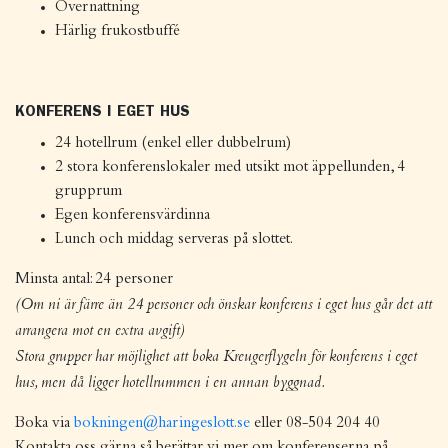
Övernattning
Härlig frukostbuffé
KONFERENS I EGET HUS
24 hotellrum (enkel eller dubbelrum)
2 stora konferenslokaler med utsikt mot äppellunden, 4
grupprum
Egen konferensvärdinna
Lunch och middag serveras på slottet.
Minsta antal: 24 personer
(Om ni är färre än 24 personer och önskar konferens i eget hus går det att
arrangera mot en extra avgift)
Stora grupper har möjlighet att boka Kreugerflygeln för konferens i eget
hus, men då ligger hotellrummen i en annan byggnad.
Boka via
bokningen@haringeslott.se
eller 08-504 204 40
Kontakta oss gärna så berättar vi mer om konferenserna på